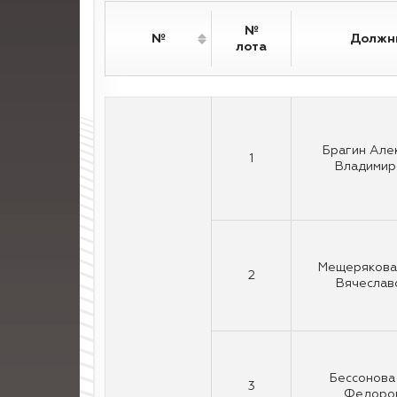
№
№
Должн
лота
Брагин Але
1
Владимир
Мещерякова
2
Вячеслав
Бессонова
3
Федоро