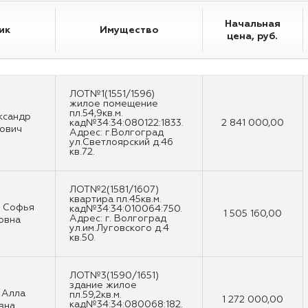
Начальная
ик
Имущество
цена, руб.
ЛОТ№1(1551/1596)
жилое помещение
пл.54,9кв.м.
ксандр
кад№34:34:080122:1833.
2 841 000,00
ович
Адрес: г.Волгоград
ул.Светлоярский д.46
кв.72.
ЛОТ№2(1581/1607)
квартира пл.45кв.м.
 Софья
кад№34:34:010064:750.
1 505 160,00
Адрес: г. Волгоград
овна
ул.им.Луговского д.4
кв.50.
ЛОТ№3(1590/1651)
здание жилое
 Алла
пл.59,2кв.м.
1 272 000,00
кад№34:34:080068:182.
вна