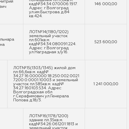
помещения пл.17,8кв.м.
митрий
кад№34:34:070006:1917.
146 000,00
вич
Адрес: г.Волгоград
ул.им.Быстрова д.84
кв.424.
ЛОТ№14(1180/1202)
земельный участок
ульнара
пл.601кв.м.
523 600,00
кад№34:34:080091:224.
на
Адрес: г.Волгоград
ул.Наградная з/у16.
ЛОТ№15(1303/1345) жилой дом
пл.66,6кв.м. кад№
34:27:16:000000:18:250:002:0021
7200:0:0001:10003 и земельный
участок пл.585кв.м. кад№
1 241 000,00
34:27:160103:534. Адрес:
Волгоградская обл
г.Серафимович ул.Генерала
Попова д.18/3.
ЛОТ№16(1178/1200)
здание пл.35кв.м.
кад№34:26:061201:1813 и
земельный участок