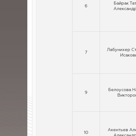
Байрак Та
6
Александ
Лабунихер С
7
Исаков
Белоусова 
9
Викторо
Акентьев Ал
10
Александ