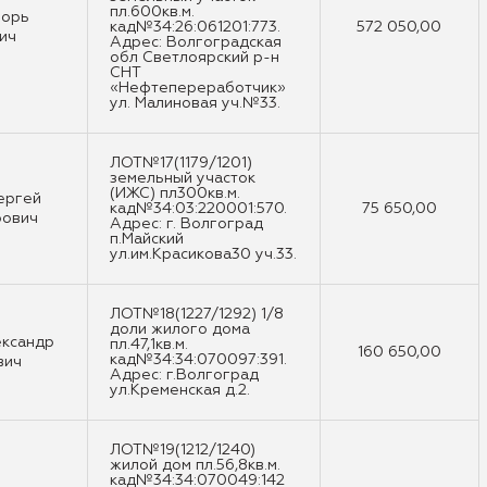
пл.600кв.м.
горь
кад№34:26:061201:773.
572 050,00
ич
Адрес: Волгоградская
обл Светлоярский р-н
СНТ
«Нефтепереработчик»
ул. Малиновая уч.№33.
ЛОТ№17(1179/1201)
земельный участок
(ИЖС) пл300кв.м.
ергей
кад№34:03:220001:570.
75 650,00
рович
Адрес: г. Волгоград
п.Майский
ул.им.Красикова30 уч.33.
ЛОТ№18(1227/1292) 1/8
доли жилого дома
ександр
пл.47,1кв.м.
160 650,00
кад№34:34:070097:391.
вич
Адрес: г.Волгоград
ул.Кременская д.2.
ЛОТ№19(1212/1240)
жилой дом пл.56,8кв.м.
кад№34:34:070049:142