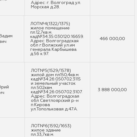
Адрес: г. Волгоград ул.
Морская д.28.
ЛОТ№4(1322/1375)
жилое помещение
пл.12,7кв.м.
 Вадим
кад№34:35:030120:16659.
466 000,00
Адрес: Волгоградская
вич
обл г.Волжский ул.им
генерала Карбышева
д.56 к.97.
ЛОТ№5(1529/1578)
жилой дом пл150,4кв.м.
кад№34:26:050702:3115
и земельный участок
Юрий
пл.502квм.
3 888 000,00
кад№34:26:050702:3107.
ич
Адрес: Волгоградская
обл Светлоярский р-н
п.Кирова
ул.Топольковая д.47А.
ЛОТ№6(1592/1653)
жилое здание
пл.33,7кв.м.