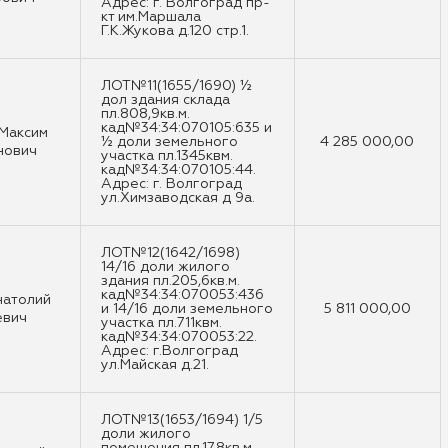
Адрес: г. Волгоград пр-
кт им.Маршала
Г.К.Жукова д.120 стр.1.
ЛОТ№11(1655/1690) ½
дол здания склада
пл.808,9кв.м.
кад№34:34:070105:635 и
 Максим
½ доли земельного
4 285 000,00
нович
участка пл.1345квм.
кад№34:34:070105:44.
Адрес: г. Волгоград
ул.Химзаводская д 9а.
ЛОТ№12(1642/1698)
14/16 доли жилого
здания пл.205,6кв.м.
кад№34:34:070053:436
натолий
и 14/16 доли земельного
5 811 000,00
евич
участка пл.711квм.
кад№34:34:070053:22.
Адрес: г.Волгоград
ул.Майская д.21.
ЛОТ№13(1653/1694) 1/5
доли жилого