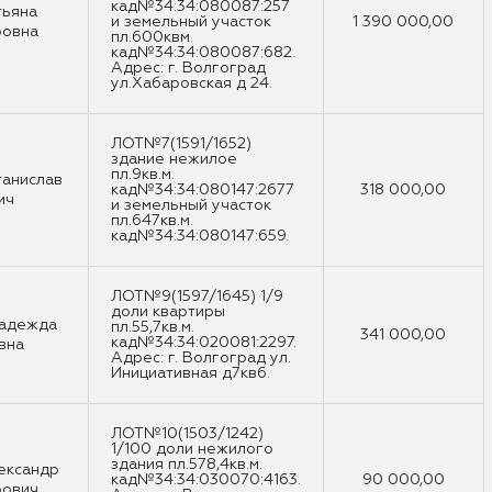
кад№34:34:080087:257
тьяна
и земельный участок
1 390 000,00
ровна
пл.600квм.
кад№34:34:080087:682.
Адрес: г. Волгоград
ул.Хабаровская д 24.
ЛОТ№7(1591/1652)
здание нежилое
пл.9кв.м.
танислав
кад№34:34:080147:2677
318 000,00
ич
и земельный участок
пл.647кв.м.
кад№34:34:080147:659.
ЛОТ№9(1597/1645) 1/9
доли квартиры
Надежда
пл.55,7кв.м.
341 000,00
кад№34:34:020081:2297.
вна
Адрес: г. Волгоград ул.
Инициативная д7кв6.
ЛОТ№10(1503/1242)
1/100 доли нежилого
здания пл.578,4кв.м.
ександр
кад№34:34:030070:4163.
90 000,00
рович