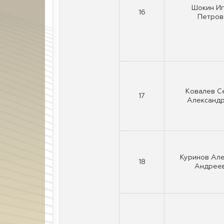
Шокин И
16
Петров
Ковалев С
17
Александ
Куринов Ал
18
Андрее