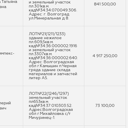
 Татьяна
и земельный участок
841 500,00
пл.301кв.м.
вна
кад№34:34:070049:306.
Адрес: г. Волгоград
ул.Минеральная д 8.
ЛОТ№21(1211/1233)
здание нежилое
пл.609,5кв.м.
кад№34:36:000002:1916
и земельный участок
импекс-
пл.3307кв.м.
4 917 250,00
кад№34:36:000002:640.
"
Адрес: Волгоградская
обл г.Камышин п.Черная
гряда здание склада
материалов и запчастей
литер А5.
ЛОТ№22(1246/1297)
земельный участок
пл653кв.м.
лерий
кад№34:37:010303:52.
73 100,00
вич
Адрес:Волгоградская
обл г.Михайловка с/т
Мичуринец-1.