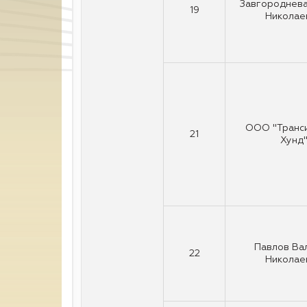
Завгороднева
19
Николае
ООО "Транс
21
Хунд
Павлов Ва
22
Николае