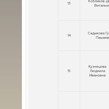
Кобликов Д
13
Виталье
Садыкова Г
14
Пашаев
Кузнецова
15
Людмила
Ивановна