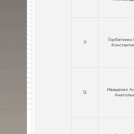
Горбатенко
11
Константи
Иващенко А
12
Анатоль